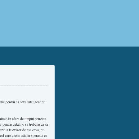
ie,pentru ca ceva inteligent nu
imic.In afara de timpul petrecut
r pentru detalii o sa trebuiasca sa
zit la televizor de asa ceva, nu
cei care citesc asta in speranta ca