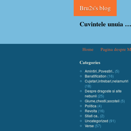
Bru2s's blog
Cuvintele unuia …
Home
Pagina despre M
Categories
Amintiri..Povestiri..
(5)
Banatification
(16)
Cujetari,intrebari,nelamuriri
(18)
Despre dragoste si alte
nebunii
(25)
Glume,chestii,socoteli
(5)
Politica
(4)
Revolta
(16)
Stiati ca..
(2)
Uncategorized
(91)
Verse
(57)