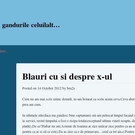
 gandurile celuilalt…
ine..
Blauri cu si despre x-ul
Posted on
14 October 2012
by
bru2s
Cum nu am mai scris nimic demult, m-am hotarat sa scriu acum ceva.Ceva aberat
prea am cum.
In ultimele zile(daca ma gandesc bine saptamani) mi-am petrecat timpul facand n
la servici, restul timpului a fost o risipa totala(exceptand ultima vineri noapte, da
platiti).De ce?Habar nu am.Astenie de toamna ar zice unii(ar zice pentru ca au au
pentru ca ar si sti ce este).Eu as zice ca e de primavara…cred ca tot aia e.Pentru 