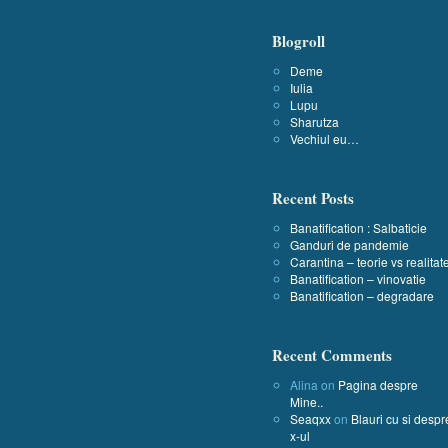
Blogroll
Deme
Iulia
Lupu
Sharutza
Vechiul eu…
Recent Posts
Banatification : Salbaticie
Ganduri de pandemie
Carantina – teorie vs realitat
Banatification – vinovatie
Banatification – degradare
Recent Comments
Alina
on
Pagina despre
Mine..
Seaqxx
on
Blauri cu si despr
x-ul