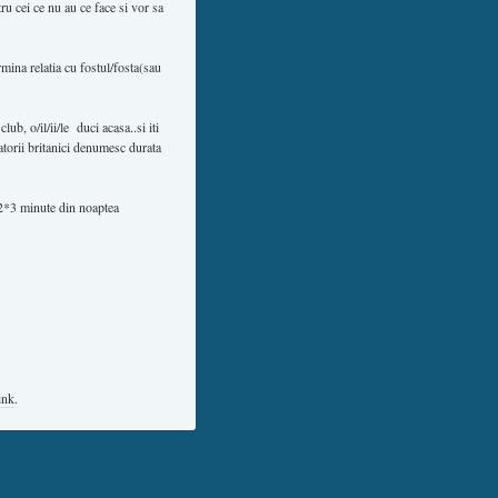
u cei ce nu au ce face si vor sa
rmina relatia cu fostul/fosta(sau
ub, o/il/ii/le duci acasa..si iti
atorii britanici denumesc durata
e 2*3 minute din noaptea
ink
.