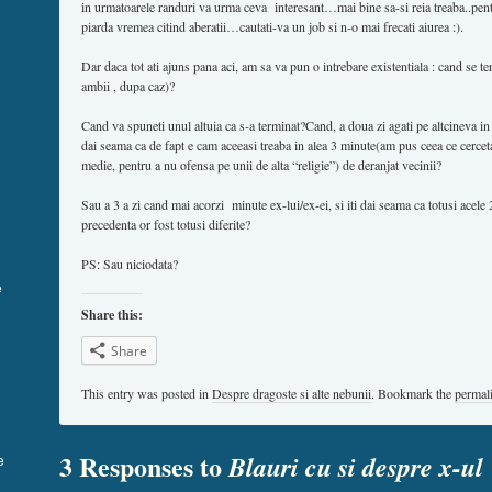
in urmatoarele randuri va urma ceva interesant…mai bine sa-si reia treaba..pentr
piarda vremea citind aberatii…cautati-va un job si n-o mai frecati aiurea :).
Dar daca tot ati ajuns pana aci, am sa va pun o intrebare existentiala : cand se te
ambii , dupa caz)?
Cand va spuneti unul altuia ca s-a terminat?Cand, a doua zi agati pe altcineva in cl
dai seama ca de fapt e cam aceeasi treaba in alea 3 minute(am pus ceea ce cercet
medie, pentru a nu ofensa pe unii de alta “religie”) de deranjat vecinii?
Sau a 3 a zi cand mai acorzi minute ex-lui/ex-ei, si iti dai seama ca totusi acel
precedenta or fost totusi diferite?
PS: Sau niciodata?
e
Share this:
Share
This entry was posted in
Despre dragoste si alte nebunii
. Bookmark the
permal
3 Responses to
Blauri cu si despre x-ul
e