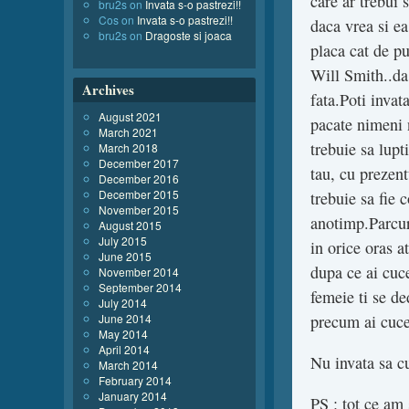
care ar trebui 
bru2s
on
Invata s-o pastrezi!!
Cos
on
Invata s-o pastrezi!!
daca vrea si ea
bru2s
on
Dragoste si joaca
placa cat de pu
Will Smith..da.
Archives
fata.Poti invat
August 2021
pacate nimeni n
March 2021
trebuie sa lupti
March 2018
December 2017
tau, cu prezent
December 2016
December 2015
trebuie sa fie c
November 2015
anotimp.Parcur
August 2015
July 2015
in orice oras a
June 2015
dupa ce ai cuc
November 2014
September 2014
femeie ti se de
July 2014
June 2014
precum ai cuce
May 2014
April 2014
Nu invata sa cu
March 2014
February 2014
January 2014
PS : tot ce am 