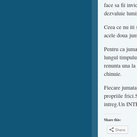
face sa fii inv
dezvaluie lumii
Ceea ce nu iti
acele doua juma
Pentru ca jumat
lungul timpulu
renunta una la
chinuie.
Fiecare jumatat
propriile frici
intreg.Un IN
Share this:
Share