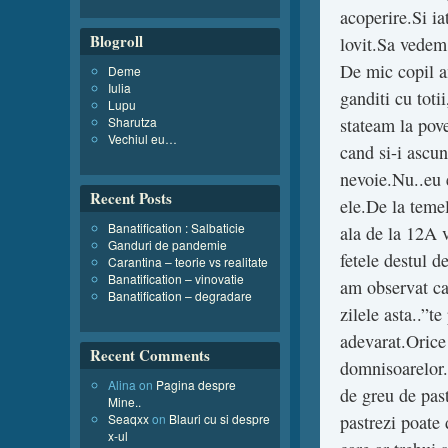
acoperire.Si ia
Blogroll
lovit.Sa vedem
De mic copil a
Deme
Iulia
ganditi cu toti
Lupu
Sharutza
stateam la pove
Vechiul eu…
cand si-i ascu
nevoie.Nu..eu e
Recent Posts
ele.De la teme
Banatification : Salbaticie
ala de la 12A 
Ganduri de pandemie
fetele destul 
Carantina – teorie vs realitate
Banatification – vinovatie
am observat ca
Banatification – degradare
zilele asta..”t
adevarat.Orice 
Recent Comments
domnisoarelor..
Alina
on
Pagina despre
de greu de past
Mine..
Seaqxx
on
Blauri cu si despre
pastrezi poate
x-ul