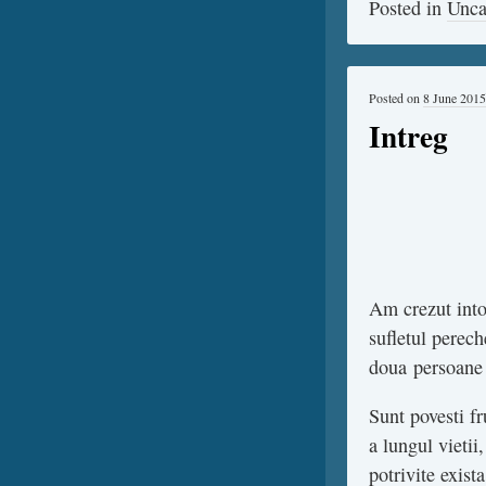
Posted in
Unca
Posted on
8 June 2015
Intreg
Am crezut into
sufletul perech
doua persoane 
Sunt povesti fr
a lungul vietii
potrivite exist