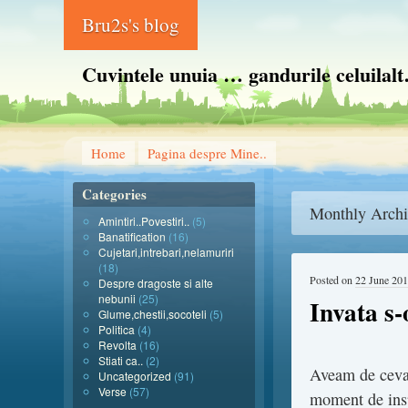
Bru2s's blog
Cuvintele unuia … gandurile celuilal
Home
Pagina despre Mine..
Categories
Monthly Archi
Amintiri..Povestiri..
(5)
Banatification
(16)
Cujetari,intrebari,nelamuriri
(18)
Posted on
22 June 20
Despre dragoste si alte
nebunii
(25)
Invata s-
Glume,chestii,socoteli
(5)
Politica
(4)
Revolta
(16)
Stiati ca..
(2)
Aveam de ceva
Uncategorized
(91)
Verse
(57)
moment de inspi