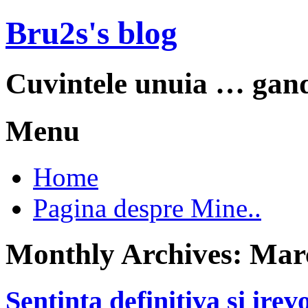
Bru2s's blog
Cuvintele unuia … gand
Menu
Skip
Home
to
content
Pagina despre Mine..
Monthly Archives:
Mar
Sentinta definitiva si irev