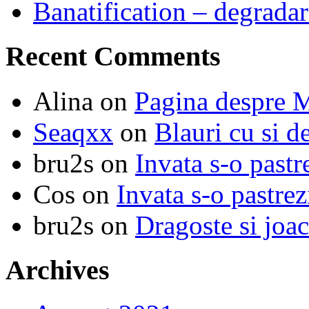
Banatification – degradar
Recent Comments
Alina
on
Pagina despre M
Seaqxx
on
Blauri cu si d
bru2s
on
Invata s-o pastr
Cos
on
Invata s-o pastrez
bru2s
on
Dragoste si joa
Archives