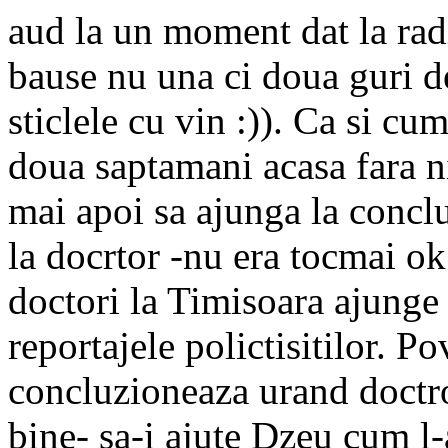
aud la un moment dat la ra
bause nu una ci doua guri de
sticlele cu vin :)). Ca si cum
doua saptamani acasa fara ni
mai apoi sa ajunga la conclu
la docrtor -nu era tocmai o
doctori la Timisoara ajunge s
reportajele polictisitilor. 
concluzioneaza urand doctroil
bine- sa-i ajute Dzeu cum l-a