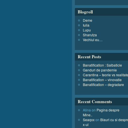
Blogroll
Deme
Iulia
Lupu
Sharutza
Vechiul eu…
Recent Posts
Banatification : Salbaticie
Ganduri de pandemie
Carantina – teorie vs realitat
Banatification – vinovatie
Banatification – degradare
Recent Comments
Alina
on
Pagina despre
Mine..
Seaqxx
on
Blauri cu si despr
x-ul