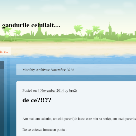
 gandurile celuilalt…
ine..
Monthly Archives:
November 2014
Posted on
4 November 2014
by
bru2s
de ce?!!??
Am stat, am calculat, am citit pareri(de la cei care stiu sa scrie), am auzit pareri s
De ce voteaza lumea cu ponta :