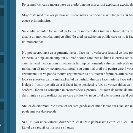
Pe primul loc: ca sa moara base de ciuda(bine nu asta a fost explicatia exacta, da
Majoritate nu-l mai vor pe basescu si considera ca oricine a avut tangenta cu base
aduca prim ministru.
Sa le aduc aminte : tot au fost cu toti la un moment dat.Oricum ai lua-o, dupa re
aliat la un moment dat unul cu altul.Nu cred sa existe om politic care sa nu fi f
un moment dat.
Nu pot sa cred insa ca argumentul asta ii face sa nu vada ce a facut si ce face p
aruncate la ninjalaii aia imputiti.Nu vad scolile care inca au buda in curtea scoli
care isi pierd medicii buni in fiecare zi.In timp ce pomenile catre cei imbracati in
mi dati un alt motiv..economic…moral..sau cum mai vreti voi pentru care il votat
argumentat.Eu va pot da motive argumentate sa nu-l votati : faptul ca arunca ban
e
loc sa-i investeasca in sanatate.Faptul ca partidul din care face parte se face zid i
is deja infractori penali) ca ar fi facut fapte penale si refuza sa voteze ridicarea
scadere , faptul ca somajul e in crestere(desi a promis 1 milioan de locuri de mun
desi minte ca a scazut(acciza, pe care a folosit-o in cu totul alte scopuri decat cel
Stiu ca de citit randurile astea tot cei care gandesc ca mine le vor citi.Cine stie in
poate imi vor da dreptate.
Si nu isi vor risca viitorul, doar pentru ca il urasc pe basescu.Pentru ca si eu i
e
faptul ca a reusit sa ma faca sa-l urasc