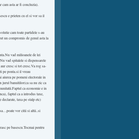
r cam asta ar fi concluzia).
scu e prieten cu el si vor sa il
volutie cam toate partidele s-au
acut un compromis de genul asta la
onta.Nu vad milioanele de lei
i.Nu vad spitalele si dispensarele
 aur cresc si tot cresc.Va rog sa-
i pe ponta.si il vreau
i aiurea pe pomeni electorale in
n jurul banuitilor(ca sa nu zic ca
 imunitatii.Faptul ca economie e in
ca), faptul ca a introdus taxe,
e declarate, taxa pe stalp etc)
sa…poate vor citii si altii..si
l urasc pe basescu.Tocmai pentru