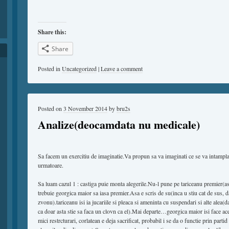
Share this:
Share
Posted in
Uncategorized
|
Leave a comment
Posted on
3 November 2014
by
bru2s
Analize(deocamdata nu medicale)
Sa facem un exercitiu de imaginatie.Va propun sa va imaginati ce se va intampl
urmatoare.
Sa luam cazul 1 : castiga puie monta alegerile.Nu-l pune pe tariceanu premier(a
trebuie georgica maior sa iasa premier.Asa e scris de su(inca u stiu cat de sus, d
zvonu).tariceanu isi ia jucariile si pleaca si ameninta cu suspendari si alte alea(da
ca doar asta stie sa faca un clovn ca el).Mai departe…georgica maior isi face ac
mici restrcturari, corlatean e deja sacrificat, probabil i se da o functie prin part