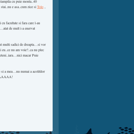
stampila cu puie monta..40
 stai..nu e asa..cum zice si
Tolo
,
 cu facultate si fara care l-au
p…atat de mult i-a enervat
nt multi sadici de dreapta…si vor
i eu..ce nu am voie?..ca nu plec
rieteni..iara…nici macar Puie
 a mea…nu numai a acolitilor
ONTAAAAA!