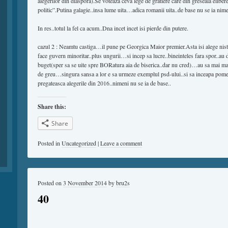
alegerilor din diaspora).Se voteaza ceva lege de gratiere care din greseala eliber
politic”.Putina galagie..insa lume uita…adica romanii uita..de base nu se ia nime
In res..totul la fel ca acum..Dna incet incet isi pierde din putere.
cazul 2 : Neamtu castiga…il pune pe Georgica Maior premier.Asta isi alege nis
face guvern minoritar..plus ungurii…si incep sa lucre..bineinteles fara spor..au d
buget(sper sa se uite spre BORatura aia de biserica..dar nu cred)…au sa mai ma
de greu…singura sansa a lor e sa urmeze exemplul psd-ului..si sa inceapa pomeni
pregateasca alegerile din 2016..nimeni nu se ia de base..
Share this:
Share
Posted in
Uncategorized
|
Leave a comment
Posted on
3 November 2014
by
bru2s
40