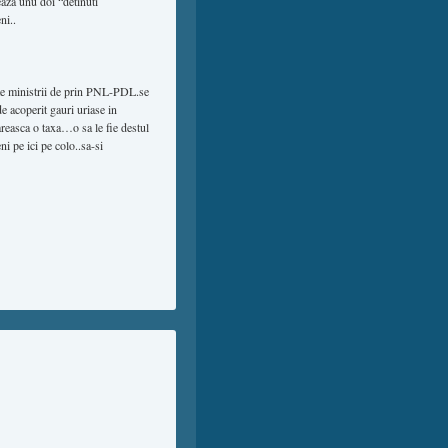
eaza unu doi “detinuti
ni..
te ministrii de prin PNL-PDL.se
e acoperit gauri uriase in
reasca o taxa…o sa le fie destul
 pe ici pe colo..sa-si