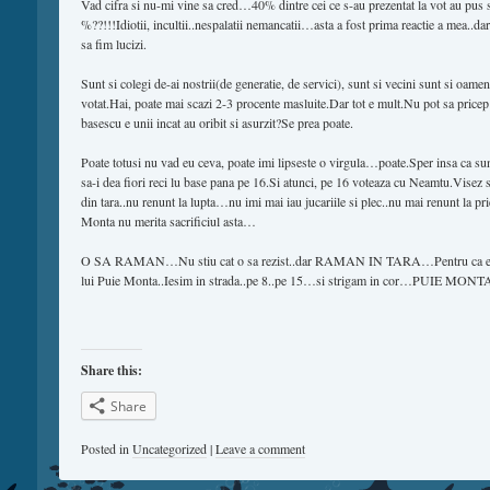
Vad cifra si nu-mi vine sa cred…40% dintre cei ce s-au prezentat la vot au pus 
%??!!!Idiotii, incultii..nespalatii nemancatii…asta a fost prima reactie a mea..dar
sa fim lucizi.
Sunt si colegi de-ai nostrii(de generatie, de servici), sunt si vecini sunt si oameni
votat.Hai, poate mai scazi 2-3 procente masluite.Dar tot e mult.Nu pot sa price
basescu e unii incat au oribit si asurzit?Se prea poate.
Poate totusi nu vad eu ceva, poate imi lipseste o virgula…poate.Sper insa ca su
sa-i dea fiori reci lu base pana pe 16.Si atunci, pe 16 voteaza cu Neamtu.Visez s
din tara..nu renunt la lupta…nu imi mai iau jucariile si plec..nu mai renunt la p
Monta nu merita sacrificiul asta…
O SA RAMAN…Nu stiu cat o sa rezist..dar RAMAN IN TARA…Pentru ca e si
lui Puie Monta..Iesim in strada..pe 8..pe 15…si strigam in cor…PUIE M
Share this:
Share
Posted in
Uncategorized
|
Leave a comment