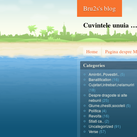
Bru2s's blog
Cuvintele unuia …
Home
Pagina despre M
Categories
Amintiri..Povestiri..
(5)
Banatification
(16)
Cujetari,intrebari,nelamuriri
(18)
Despre dragoste si alte
nebunii
(25)
Glume,chestii,socoteli
(5)
Politica
(4)
Revolta
(16)
Stiati ca..
(2)
Uncategorized
(91)
Verse
(57)