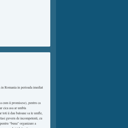
a in Romania in perioada imediat
sa cum ii promisese), pentru ca
ar cica asa ar umbla
r toti ii dau baloane sa le umfle,
elasi guvern de incompetenti, cu
id pentru “buna” organizare a