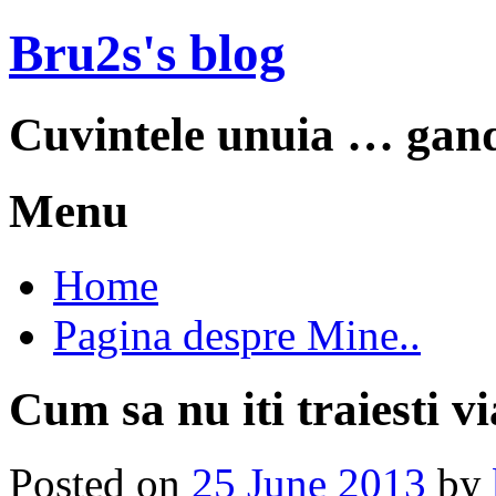
Bru2s's blog
Cuvintele unuia … gand
Menu
Skip
Home
to
content
Pagina despre Mine..
Cum sa nu iti traiesti vi
Posted on
25 June 2013
by